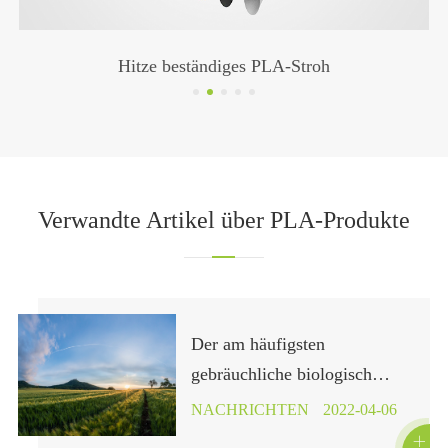
Hitze beständiges PLA-Stroh
Verwandte Artikel über PLA-Produkte
Der am häufigsten
gebräuchliche biologisch
abbaubare Kunststoff im
NACHRICHTEN
2022-04-06
Leben-Poly milchsäure PLA
