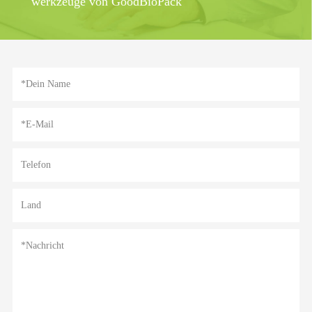
werkzeuge von GoodBioPack