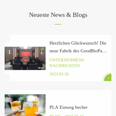
Neueste News & Blogs
Herzlichen Glückwunsch! Die
neue Fabrik des GoodBioPak
in der Provinz Hubei hat
UNTERNEHMENS
NACHRICHTEN
offiziell einen Vertrag unter
zeichnet.
2023-02-26

PLA Einweg becher