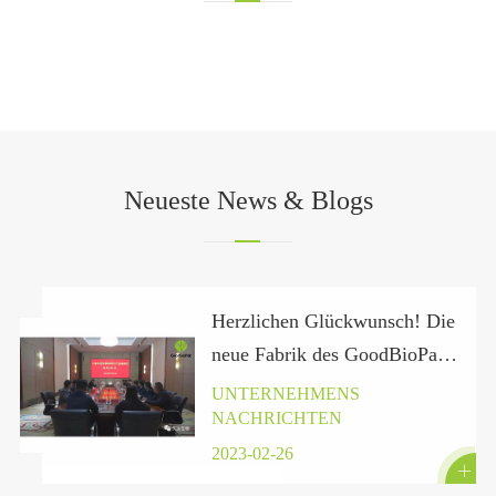
Neueste News & Blogs
Herzlichen Glückwunsch! Die
neue Fabrik des GoodBioPak
in der Provinz Hubei hat
UNTERNEHMENS
NACHRICHTEN
offiziell einen Vertrag unter
zeichnet.
2023-02-26
