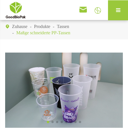


Zuhause
Produkte
Tassen

Maßge schneiderte PP-Tassen