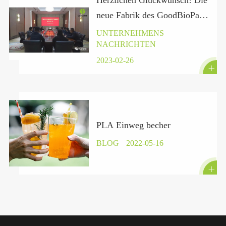
neue Fabrik des GoodBioPak
in der Provinz Hubei hat
UNTERNEHMENS
NACHRICHTEN
offiziell einen Vertrag unter
zeichnet.
2023-02-26

PLA Einweg becher
BLOG
2022-05-16
