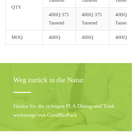
Tausend
Tausend
Tausend
QTY
40HQ 375
40HQ 375
40HQ 3
Tausend
Tausend
Tausend
MOQ
40HQ
40HQ
40HQ
Weg zurück in die Natur
Finden Sie die richtigen PLA Dining-und Trink
werkzeuge von GoodBioPack