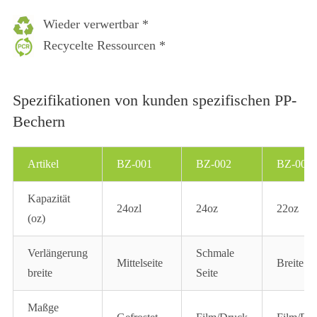
Wieder verwertbar *
Recycelte Ressourcen *
Spezifikationen von kunden spezifischen PP-
Bechern
Artikel
BZ-001
BZ-002
BZ-003
Kapazität
24ozl
24oz
22oz
(oz)
Verlängerung
Schmale
Mittelseite
Breite Se
breite
Seite
Maßge