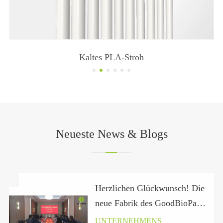
Kaltes PLA-Stroh
Neueste News & Blogs
Herzlichen Glückwunsch! Die
neue Fabrik des GoodBioPak
in der Provinz Hubei hat
UNTERNEHMENS