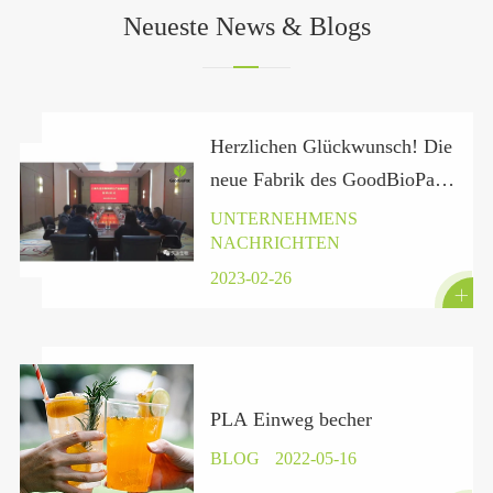
Neueste News & Blogs
Herzlichen Glückwunsch! Die
neue Fabrik des GoodBioPak
in der Provinz Hubei hat
UNTERNEHMENS
NACHRICHTEN
offiziell einen Vertrag unter
zeichnet.
2023-02-26

PLA Einweg becher
BLOG
2022-05-16