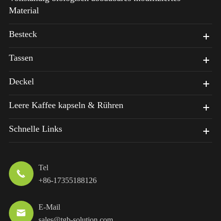
Material
Besteck
Tassen
Deckel
Leere Kaffee kapseln & Rühren
Schnelle Links
Tel

+86-17355188126
E-Mail

sales@tgb-solution.com