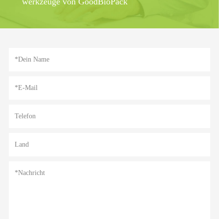
werkzeuge von GoodBioPack