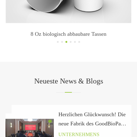
8 Oz biologisch abbaubare Tassen
Neueste News & Blogs
Herzlichen Glückwunsch! Die
neue Fabrik des GoodBioPak
in der Provinz Hubei hat
UNTERNEHMENS